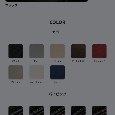
ブラック
ネ
COLOR
カラー
パイピング