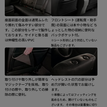
座面前面の全面は通常ムレた
フロントシート (運転席・助手
り擦れて傷みやすい部分で
席) の背面には本や小物など ち
す。この部分をレザーで製作し
ょっとした物の収納に便利な
ております。サイドと後ろ面
バックポケット付。
は伸縮性の高いPVC
※シート形状により対応していない
製品もございます。
取り付けや取り外しが簡単な
ヘッドレストの穴の部分は予
マジックテープを採用。 取り
め穴が開いた状態でお届けし
付けの際や、取り外しての掃
ます。
除の際に便利。
※車種によってはフィッティングを
高めるため、開けていないものもご
ざいます。 その場合は装着後に切り