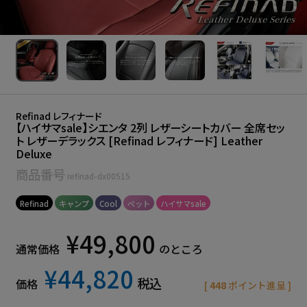
Refinad レフィナード
【ハイサマsale】シエンタ 2列 レザーシートカバー 全席セッ
ト レザーデラックス [Refinad レフィナード] Leather
Deluxe
商品番号
refinad-dx00515
Refinad
キャンプ
Cool
ペット
ハイサマsale
¥
49,800
通常価格
のところ
¥
44,820
税込
価格
[
448
ポイント進呈 ]