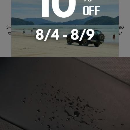
心地良い質感
厚さ10mmのクッション
自然な風合いと堅牢性、吸湿性を合わせ持っています
シートカバーの裏地には厚すぎず、また薄すぎない 厚さ10mmの
ウレタンを採用。 背中を優しく包み込み、体への負担が少ない
工夫を施しています。