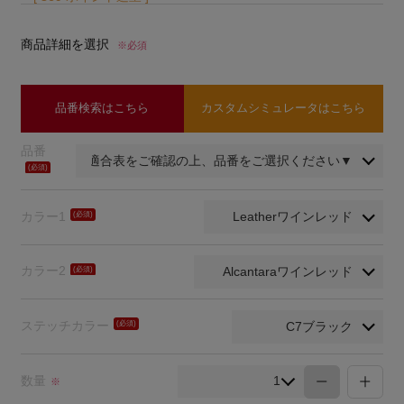
商品詳細を選択
※必須
品番検索はこちら
カスタムシミュレータはこちら
品番
(必
須)
カラー1
(必
須)
カラー2
(必
須)
ステッチカラー
(必
須)
数量
※