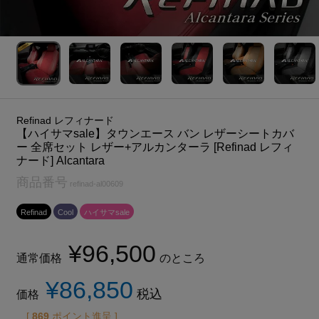
Refinad レフィナード
【ハイサマsale】タウンエース バン レザーシートカバ
ー 全席セット レザー+アルカンターラ [Refinad レフィ
ナード] Alcantara
商品番号
refinad-al00609
Refinad
Cool
ハイサマsale
¥
96,500
通常価格
のところ
¥
86,850
税込
価格
[
869
ポイント進呈 ]