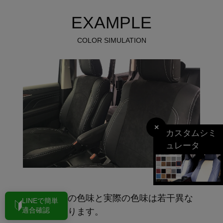
EXAMPLE
COLOR SIMULATION
×
カスタムシミ
ュレータ
※モニターの色味と実際の色味は若干異な
LINEで簡単
ることがあります。
適合確認