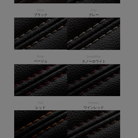
Black
Gray
ブラック
グレー
Beige
SnowWhite
ベージュ
スノーホワイト
Red
Winered
レッド
ワインレッド