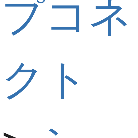
プコネ
クト