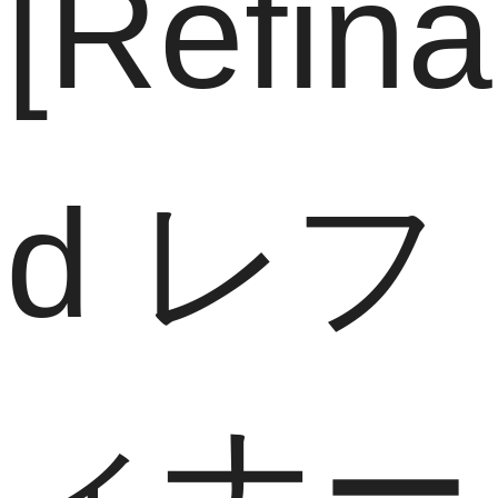
[Refina
d レフ
ィナー