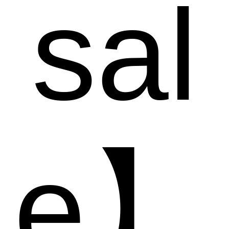
sal
e】