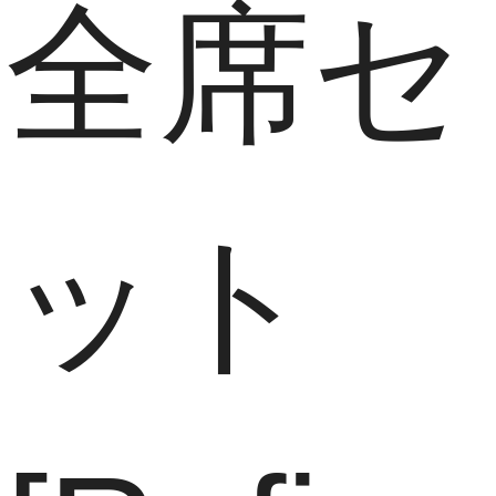
全席セ
ット