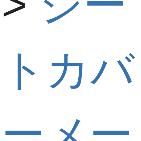
シー
トカバ
ーメー