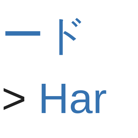
ード
Har