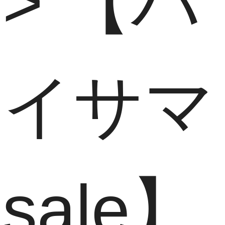
【ハ
イサマ
sale】