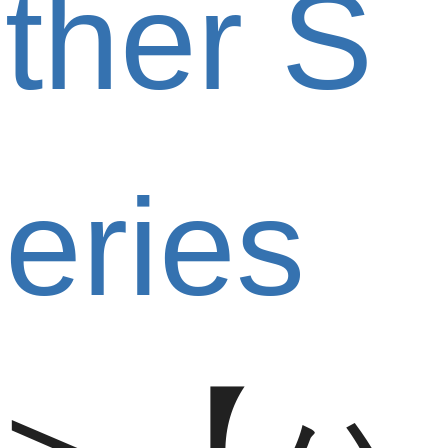
ther S
eries