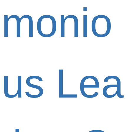
monio
us Lea