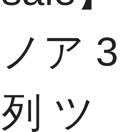
ノア 3
列 ツ