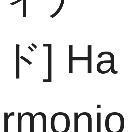
ド] Ha
rmonio