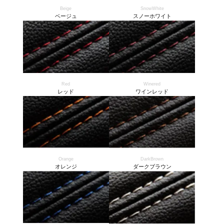
Beige
SnowWhite
ベージュ
スノーホワイト
Red
Winered
レッド
ワインレッド
Orange
DarkBrown
オレンジ
ダークブラウン