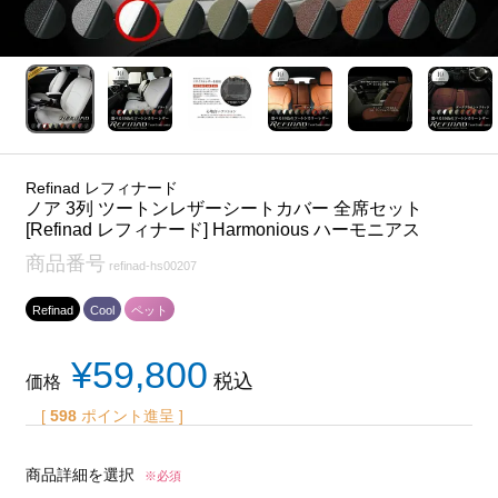
Refinad レフィナード
ノア 3列 ツートンレザーシートカバー 全席セット
[Refinad レフィナード] Harmonious ハーモニアス
商品番号
refinad-hs00207
Refinad
Cool
ペット
¥
59,800
税込
価格
[
598
ポイント進呈 ]
商品詳細を選択
※必須