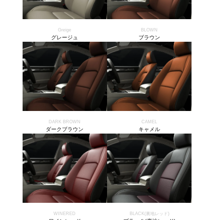
Greige
BLOWN
グレージュ
ブラウン
DARK BROWN
CAMEL
ダークブラウン
キャメル
WINERED
BLACK(裏地レッド)