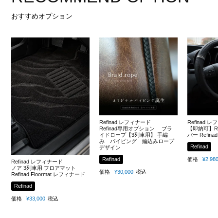
おすすめオプション
Refinad レフィナード
Refinad 
Refinad専用オプション ブラ
【即納可】Re
イドロープ【3列車用】 手編
バー Refinad
み パイピング 編込みロープ
Refinad
デザイン
Refinad
価格
¥
2,98
Refinad レフィナード
ノア 3列車用 フロアマット
価格
¥
30,000
税込
Refinad Floormat レフィナード
Refinad
価格
¥
33,000
税込