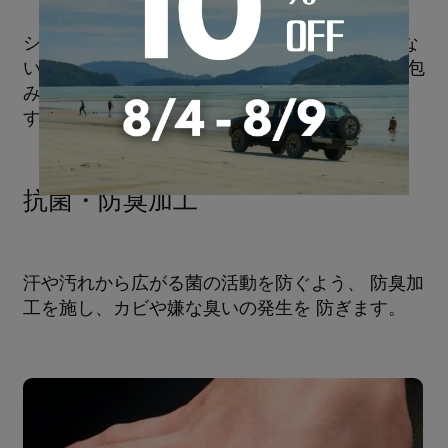
シートカバーの裏地には厚すぎず、また薄すぎな
い 厚さ10mmのウレタンを採用。 背中を優しく包
み込み、体への負担が少ない工夫を施していま
す。
抗菌・防臭加工
汗や汚れから広がる菌の活動を防ぐよう、 防臭加
工を施し、カビや嫌な臭いの発生を 防ぎます。