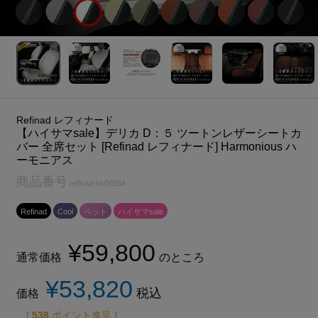
Refinad レフィナード
【ハイサマsale】デリカ D：５ ツートンレザーシートカ
バー 全席セット [Refinad レフィナード] Harmonious ハ
ーモニアス
商品番号
refinad-hs00164
Refinad
Cool
ペット
ハイサマsale
¥
59,800
通常価格
のところ
¥
53,820
税込
価格
[
538
ポイント進呈 ]