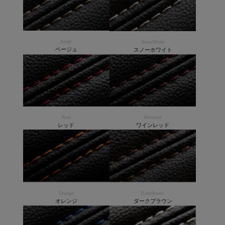
Beige
SnowWhite
ベージュ
スノーホワイト
Red
Winered
レッド
ワインレッド
Orange
DarkBrown
オレンジ
ダークブラウン