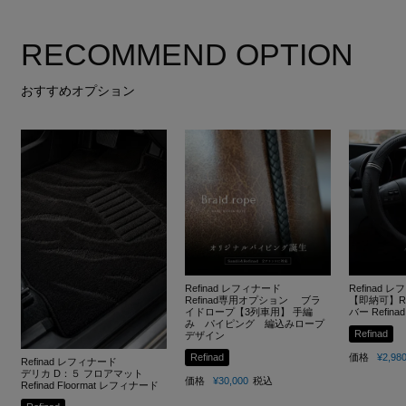
RECOMMEND OPTION
おすすめオプション
Refinad レフィナード
Refinad 
Refinad専用オプション ブラ
【即納可】Re
イドロープ【3列車用】 手編
バー Refinad
み パイピング 編込みロープ
Refinad
デザイン
Refinad
価格
¥
2,98
Refinad レフィナード
デリカ D：５ フロアマット
価格
¥
30,000
税込
Refinad Floormat レフィナード