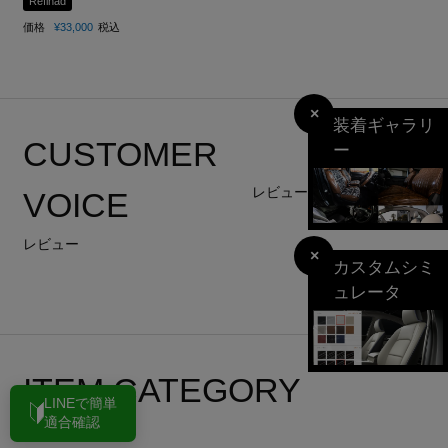
Refinad
価格
¥
33,000
税込
×
装着ギャラリ
CUSTOMER
ー
レビューを書く
VOICE
レビュー
×
カスタムシミ
ュレータ
ITEM CATEGORY
LINEで簡単
適合確認
インテリア