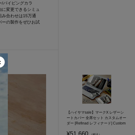
/パイピングカラ
由に変更できるシミュ
み合わせは15万通
バーの製作をぜひお試
×
【ハイサマsale】マークX レザーシ
ートカバー 全席セット カスタムオー
ダー [Refinad レフィナード] Custom
¥51,660
（税込）