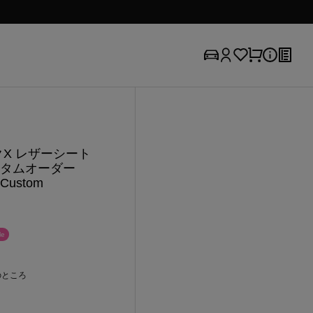
クX レザーシート
スタムオーダー
Custom
e
のところ