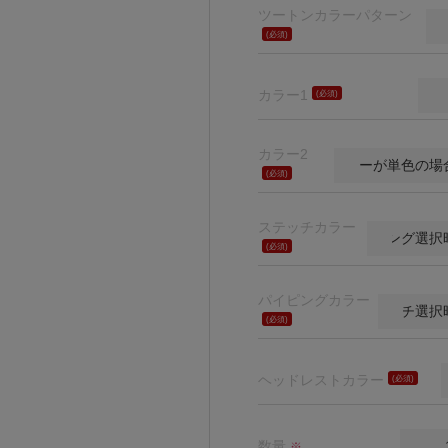
ツートンカラーパターン
(必
須)
カラー1
(必
須)
カラー2
(必
須)
ステッチカラー
(必
須)
パイピングカラー
(必
須)
ヘッドレストカラー
(必
須)
数量
※