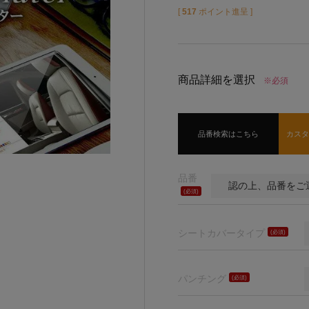
[
517
ポイント進呈 ]
商品詳細を選択
※必須
品番検索はこちら
カス
品番
(必
須)
シートカバータイプ
(必
須)
パンチング
(必
須)