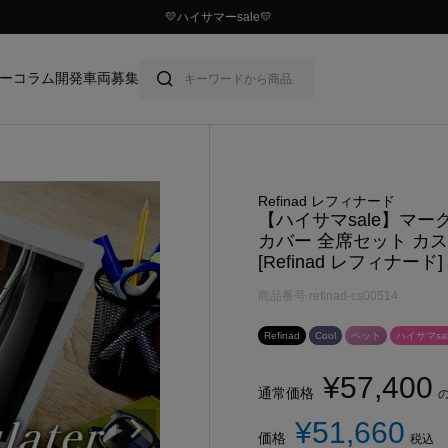
￥10,000以上ご購入で送料無料
ー
コラム
開発車両募集
Refinad レフィナード
【ハイサマsale】マー
カバー 全席セット カ
[Refinad レフィナード] 
商品番号
refinad-cs00514
Refinad
Cool
ペット
ハイサマsal
¥
57,400
通常価格
¥
51,660
価格
税込