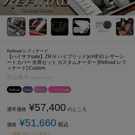
Refinad レフィナード
【ハイサマsale】ZR-V ハイブリッド(e:HEV) レザーシ
ートカバー 全席セット カスタムオーダー [Refinad レフ
ィナード] Custom
商品番号
refinad-cs00628
Refinad
Cool
ペット
ハイサマsale
¥
57,400
通常価格
のところ
¥
51,660
税込
価格
[
517
ポイント進呈 ]